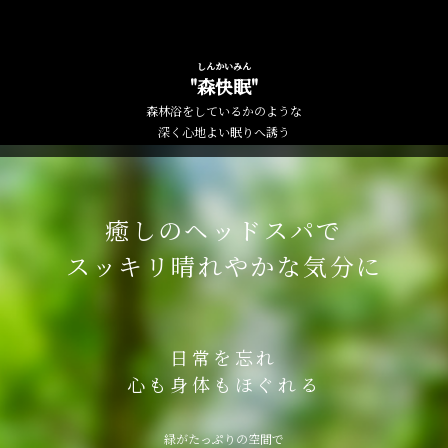
しん
かい
みん
"
森
快
眠
"
森林浴をしているかのような
深く心地よい眠りへ誘う
癒しのヘッドスパで
スッキリ晴れやかな気分に
日常を忘れ
心も身体もほぐれる
緑がたっぷりの空間で